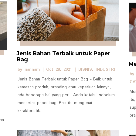
Jenis Bahan Terbaik untuk Paper
Bag
Me
by
riannam
|
Oct 28, 2021
|
BISNIS
,
INDUSTRI
b
Jenis Bahan Terbaik untuk Paper Bag - Baik untuk
GA
kemasan produk, branding atau keperluan lainnya,
Mem
ada beberapa hal yang perlu Anda ketahui sebelum
itu
mencetak paper bag. Baik itu mengenai
sup
karakteristik...
ora
an