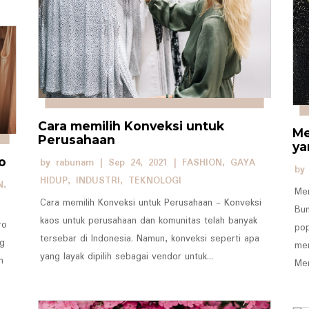
Cara memilih Konveksi untuk
Me
Perusahaan
ya
o
by
rabunam
|
Sep 24, 2021
|
FASHION
,
GAYA
b
HIDUP
,
INDUSTRI
,
TEKNOLOGI
N
,
Me
Cara memilih Konveksi untuk Perusahaan - Konveksi
Bu
kaos untuk perusahaan dan komunitas telah banyak
ro
pop
tersebar di Indonesia. Namun, konveksi seperti apa
ng
men
yang layak dipilih sebagai vendor untuk...
h
Men
.