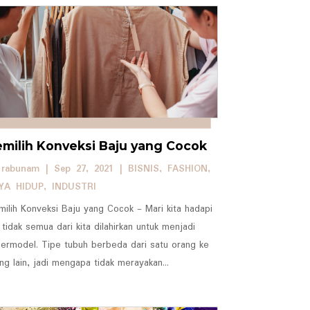
milih Konveksi Baju yang Cocok
y
rabunam
|
Sep 27, 2021
|
BISNIS
,
FASHION
,
YA HIDUP
,
INDUSTRI
ilih Konveksi Baju yang Cocok - Mari kita hadapi
, tidak semua dari kita dilahirkan untuk menjadi
ermodel. Tipe tubuh berbeda dari satu orang ke
ng lain, jadi mengapa tidak merayakan...