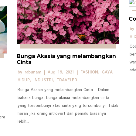
Co
b
HI
Cob
ber
Bunga Akasia yang melambangkan
Cinta
war
ada
by
rabunam
|
Aug 19, 2021
|
FASHION
,
GAYA
HIDUP
,
INDUSTRI
,
TRAVELER
Bunga Akasia yang melambangkan Cinta - Dalam
bahasa bunga, bunga akasia melambangkan cinta
yang tersembunyi atau cinta yang tersembunyi. Tidak
heran jika orang introvert dan pemalu biasanya
ara
lebih...