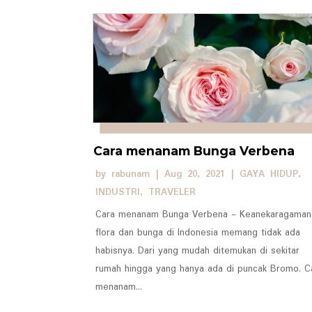
Cara menanam Bunga Verbena
by
rabunam
|
Aug 20, 2021
|
GAYA HIDUP
,
INDUSTRI
,
TRAVELER
Cara menanam Bunga Verbena - Keanekaragaman
flora dan bunga di Indonesia memang tidak ada
habisnya. Dari yang mudah ditemukan di sekitar
rumah hingga yang hanya ada di puncak Bromo. C
menanam...