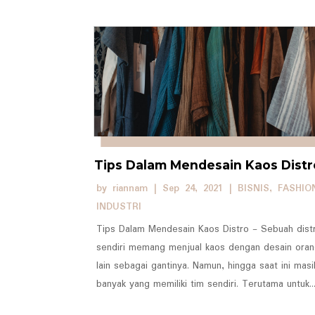
Tips Dalam Mendesain Kaos Distr
by
riannam
|
Sep 24, 2021
|
BISNIS
,
FASHIO
INDUSTRI
Tips Dalam Mendesain Kaos Distro - Sebuah dist
sendiri memang menjual kaos dengan desain ora
lain sebagai gantinya. Namun, hingga saat ini masi
banyak yang memiliki tim sendiri. Terutama untuk..