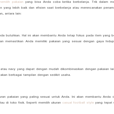
memilih pakaian
yang bisa Anda coba ketika berbelanja. Trik dalam me
ang lebih baik dan efisien saat berbelanja atau merencanakan penamp
, antara lain:
Anda butuhkan. Hal ini akan membantu Anda tetap fokus pada item yang b
dan memastikan Anda memiliki pakaian yang sesuai dengan gaya hidu
u, atau navy yang dapat dengan mudah dikombinasikan dengan pakaian lai
kan berbagai tampilan dengan sedikit usaha.
uran pakaian yang paling sesuai untuk Anda. Ini akan membantu Anda 
au di toko fisik. Seperti memilih ukuran
casual football style
yang tepat 