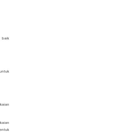
 baik
untuk
kaian
kaian
entuk