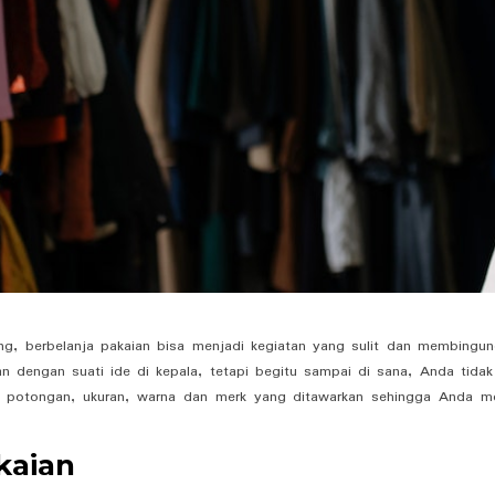
ng, berbelanja pakaian bisa menjadi kegiatan yang sulit dan membingun
n dengan suati ide di kepala, tetapi begitu sampai di sana, Anda tidak
, potongan, ukuran, warna dan merk yang ditawarkan sehingga Anda m
kaian