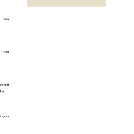
a dan
bahan
esuai
ka.
lihat