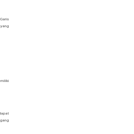
Garis
 yang
iliki
dapat
ggang