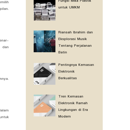
Fungsi Mika Plastik
milih
untuk UMKM
ilan.
Riansah Ibrahim dan
Eksplorasi Musik
enar-
Tentang Perjalanan
p dan
Batin
Pentingnya Kemasan
Elektronik
Berkualitas
nnya.
Tren Kemasan
Elektronik Ramah
Lingkungan di Era
dalam
Modern
untuk