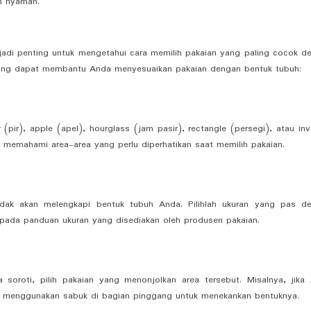
n nyaman.
jadi penting untuk mengetahui cara memilih pakaian yang paling cocok d
 yang dapat membantu Anda menyesuaikan pakaian dengan bentuk tubuh:
 (pir), apple (apel), hourglass (jam pasir), rectangle (persegi), atau inv
da memahami area-area yang perlu diperhatikan saat memilih pakaian.
 tidak akan melengkapi bentuk tubuh Anda. Pilihlah ukuran yang pas d
ada panduan ukuran yang disediakan oleh produsen pakaian.
 soroti, pilih pakaian yang menonjolkan area tersebut. Misalnya, jika
uk menggunakan sabuk di bagian pinggang untuk menekankan bentuknya.