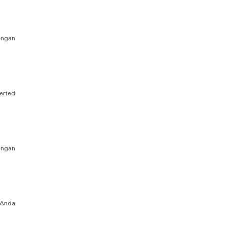
engan
erted
engan
 Anda