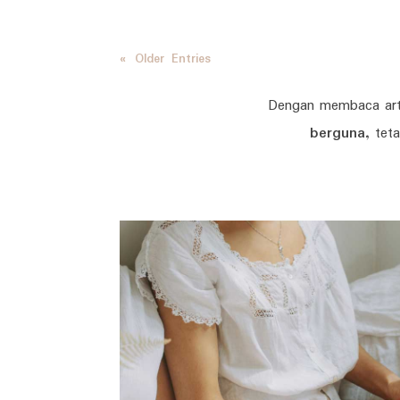
« Older Entries
Dengan membaca arti
berguna
, tet