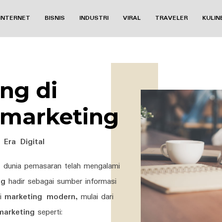
INTERNET
BISNIS
INDUSTRI
VIRAL
TRAVELER
KULIN
ng di
emarketing
 Era Digital
, dunia pemasaran telah mengalami
ng
hadir sebagai sumber informasi
gi
marketing modern
, mulai dari
marketing
seperti: