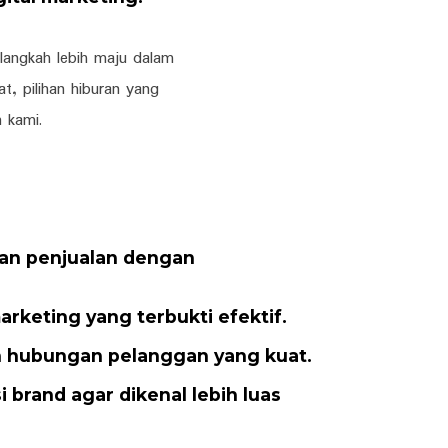
langkah lebih maju dalam
at
, pilihan hiburan yang
 kami.
an penjualan dengan
marketing yang terbukti efektif.
 hubungan pelanggan yang kuat.
 brand agar dikenal lebih luas