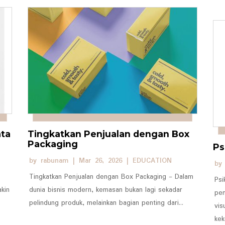
ata
Tingkatkan Penjualan dengan Box
Packaging
Ps
by
rabunam
|
Mar 26, 2026
|
EDUCATION
b
Tingkatkan Penjualan dengan Box Packaging - Dalam
Psi
kin
dunia bisnis modern, kemasan bukan lagi sekadar
pe
pelindung produk, melainkan bagian penting dari...
vis
kek