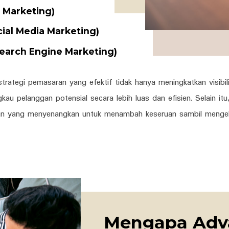
 Marketing)
ial Media Marketing)
earch Engine Marketing)
rategi pemasaran yang efektif tidak hanya meningkatkan visibili
au pelanggan potensial secara lebih luas dan efisien. Selain it
uran yang menyenangkan untuk menambah keseruan sambil mengek
Mengapa Adv