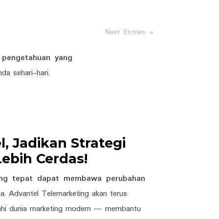
Next Entries »
h
pengetahuan yang
da sehari-hari.
, Jadikan Strategi
ebih Cerdas!
ang tepat dapat membawa perubahan
. Advantel Telemarketing akan terus
jahi dunia marketing modern — membantu