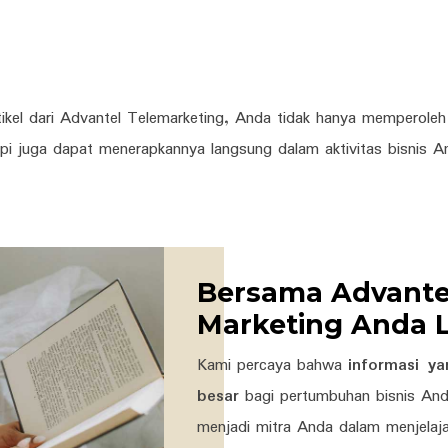
kel dari Advantel Telemarketing, Anda tidak hanya memperole
api juga dapat menerapkannya langsung dalam aktivitas bisnis An
Bersama Advantel
Marketing Anda L
Kami percaya bahwa
informasi y
besar
bagi pertumbuhan bisnis Anda
menjadi mitra Anda dalam menjela