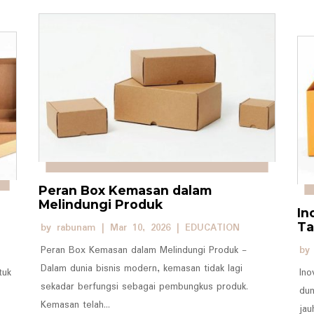
Peran Box Kemasan dalam
Melindungi Produk
In
Ta
by
rabunam
|
Mar 10, 2026
|
EDUCATION
Peran Box Kemasan dalam Melindungi Produk -
b
Dalam dunia bisnis modern, kemasan tidak lagi
tuk
Ino
sekadar berfungsi sebagai pembungkus produk.
dun
Kemasan telah...
jau