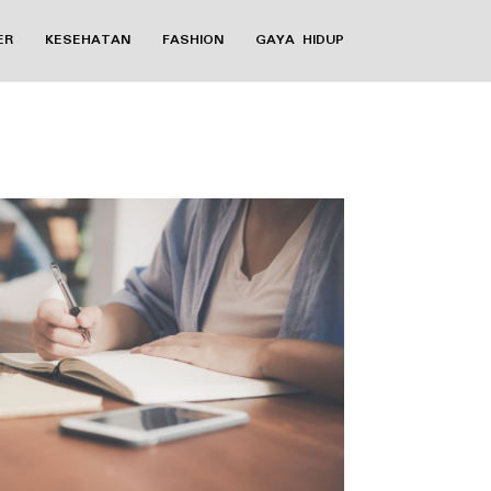
ER
KESEHATAN
FASHION
GAYA HIDUP