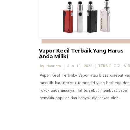
Vapor Kecil Terbaik Yang Harus
Anda Miliki
by
riannam
|
Jun 10, 2022
|
TEKNOLOGI
,
VI
Vapor Kecil Terbaik- Vapor atau biasa disebut va
memiliki karakteristik tersendiri yang berbeda de
rokok pada umunya. Hal tersebut membuat vape
semakin populer dan banyak digunakan oleh...