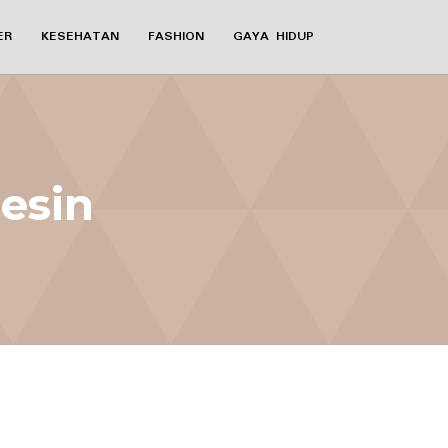
ER
KESEHATAN
FASHION
GAYA HIDUP
esin