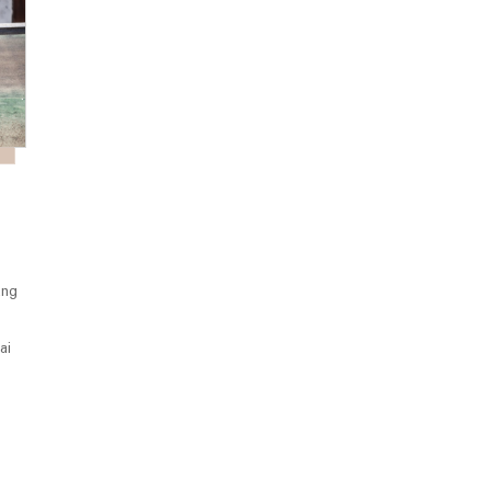
ang
ai