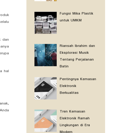
Fungsi Mika Plastik
roduk
untuk UMKM
elalu
k dan
Riansah Ibrahim dan
sanya
Eksplorasi Musik
erupa
Tentang Perjalanan
Batin
a hal
Pentingnya Kemasan
Elektronik
Berkualitas
anak,
 Anda
Tren Kemasan
Elektronik Ramah
Lingkungan di Era
Modern