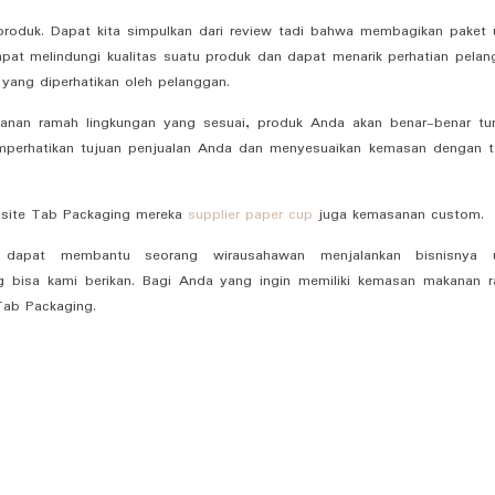
produk. Dapat kita simpulkan dari review tadi bahwa membagikan paket 
pat melindungi kualitas suatu produk dan dapat menarik perhatian pelan
 yang diperhatikan oleh pelanggan.
nan ramah lingkungan yang sesuai, produk Anda akan benar-benar t
mperhatikan tujuan penjualan Anda dan menyesuaikan kemasan dengan t
bsite Tab Packaging mereka
supplier paper cup
juga kemasanan custom.
pat membantu seorang wirausahawan menjalankan bisnisnya u
g bisa kami berikan. Bagi Anda yang ingin memiliki kemasan makanan 
Tab Packaging.