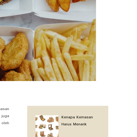
masan
 juga
Kenapa Kemasan
 oleh
Harus Menarik