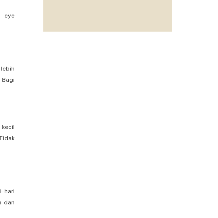
h eye
lebih
 Bagi
kecil
Tidak
-hari
n dan