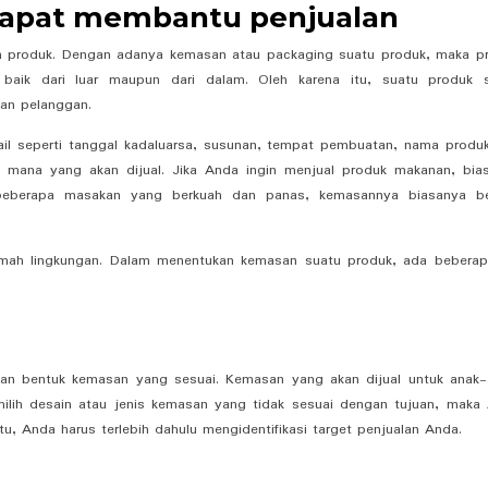
apat membantu penjualan
n produk. Dengan adanya kemasan atau packaging suatu produk, maka p
i baik dari luar maupun dari dalam. Oleh karena itu, suatu produk s
an pelanggan.
l seperti tanggal kadaluarsa, susunan, tempat pembuatan, nama produ
 mana yang akan dijual. Jika Anda ingin menjual produk makanan, bia
 beberapa masakan yang berkuah dan panas, kemasannya biasanya b
mah lingkungan. Dalam menentukan kemasan suatu produk, ada beberap
 dan bentuk kemasan yang sesuai. Kemasan yang akan dijual untuk anak-
lih desain atau jenis kemasan yang tidak sesuai dengan tujuan, maka
tu, Anda harus terlebih dahulu mengidentifikasi target penjualan Anda.