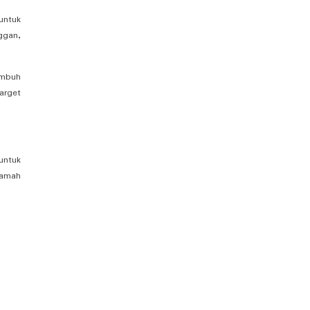
untuk
ggan,
umbuh
arget
ntuk
ramah