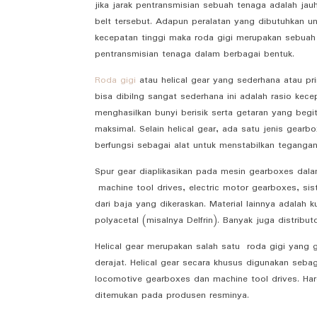
jika jarak pentransmisian sebuah tenaga adalah ja
belt tersebut. Adapun peralatan yang dibutuhkan u
kecepatan tinggi maka roda gigi merupakan sebuah
pentransmisian tenaga dalam berbagai bentuk.
Roda gigi
atau helical gear yang sederhana atau prim
bisa dibilng sangat sederhana ini adalah rasio ke
menghasilkan bunyi berisik serta getaran yang beg
maksimal. Selain helical gear, ada satu jenis gear
berfungsi sebagai alat untuk menstabilkan teganga
Spur gear diaplikasikan pada mesin gearboxes dal
machine tool drives, electric motor gearboxes, si
dari baja yang dikeraskan. Material lainnya adalah 
polyacetal (misalnya Delfrin). Banyak juga distribu
Helical gear merupakan salah satu roda gigi yang g
derajat. Helical gear secara khusus digunakan seb
locomotive gearboxes dan machine tool drives. Harga
ditemukan pada produsen resminya.