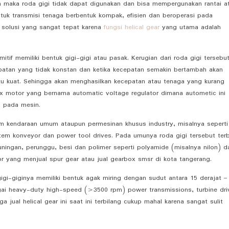
uh maka roda gigi tidak dapat digunakan dan bisa mempergunakan rantai a
ntuk transmisi tenaga berbentuk kompak, efisien dan beroperasi pada
 solusi yang sangat tepat karena
fungsi helical gear
yang utama adalah
itif memiliki bentuk gigi-gigi atau pasak. Kerugian dari roda gigi tersebu
cepatan yang tidak konstan dan ketika kecepatan semakin bertambah akan
itu kuat. Sehingga akan menghasilkan kecepatan atau tenaga yang kurang
box motor yang bernama automatic voltage regulator dimana autometic ini
n pada mesin.
am kendaraan umum ataupun permesinan khusus industry, misalnya seperti
stem konveyor dan power tool drives. Pada umunya roda gigi tersebut ter
kuningan, perunggu, besi dan polimer seperti polyamide (misalnya nilon) d
tor yang menjual spur gear atau jual gearbox smsr di kota tangerang.
igi-giginya memiliki bentuk agak miring dengan sudut antara 15 derajat –
agai heavy-duty high-speed (>3500 rpm) power transmissions, turbine dri
 jual helical gear ini saat ini terbilang cukup mahal karena sangat sulit