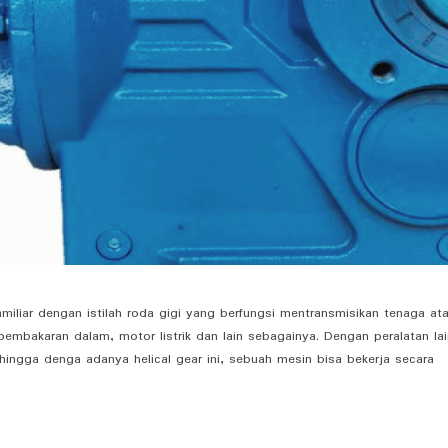
familiar dengan istilah roda gigi yang berfungsi mentransmisikan tenaga at
embakaran dalam, motor listrik dan lain sebagainya. Dengan peralatan la
ehingga denga adanya helical gear ini, sebuah mesin bisa bekerja secara