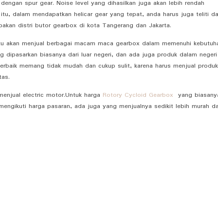
dengan spur gear. Noise level yang dihasilkan juga akan lebih rendah
itu, dalam mendapatkan helicar gear yang tepat, anda harus juga teliti d
pakan distri butor gearbox di kota Tangerang dan Jakarta.
tentu akan menjual berbagai macam maca gearbox dalam memenuhi kebutuh
g dipasarkan biasanya dari luar negeri, dan ada juga produk dalam negeri
terbaik memang tidak mudah dan cukup sulit, karena harus menjual produ
tas.
enjual electric
motor.Untuk
harga
Rotory Cycloid Gearbox
yang biasany
ngikuti harga pasaran, ada juga yang menjualnya sedikit lebih murah da