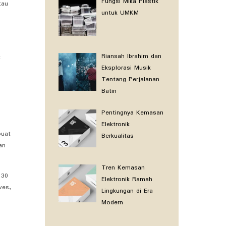
Fungsi Mika Plastik
tau
untuk UMKM
Riansah Ibrahim dan
t
Eksplorasi Musik
Tentang Perjalanan
Batin
Pentingnya Kemasan
Elektronik
buat
Berkualitas
an
Tren Kemasan
 30
Elektronik Ramah
ves,
Lingkungan di Era
Modern