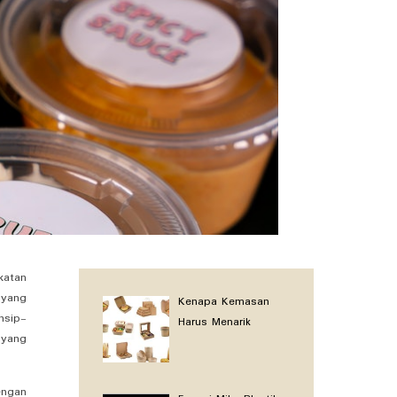
katan
 yang
Kenapa Kemasan
nsip-
Harus Menarik
 yang
engan