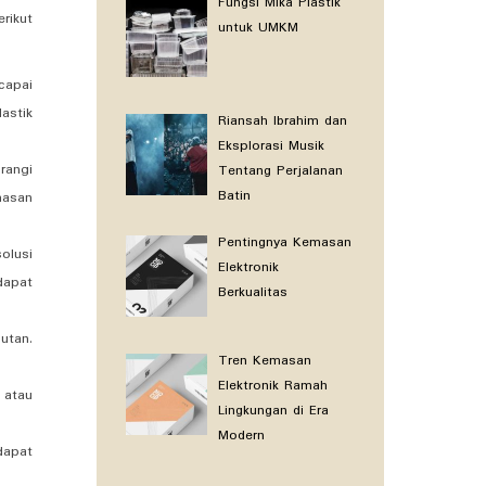
Fungsi Mika Plastik
rikut
untuk UMKM
capai
astik
Riansah Ibrahim dan
Eksplorasi Musik
rangi
Tentang Perjalanan
Batin
masan
Pentingnya Kemasan
olusi
Elektronik
dapat
Berkualitas
utan.
Tren Kemasan
Elektronik Ramah
 atau
Lingkungan di Era
Modern
dapat