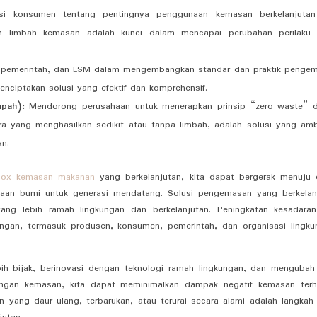
i konsumen tentang pentingnya penggunaan kemasan berkelanjuta
an limbah kemasan adalah kunci dalam mencapai perubahan perilaku
, pemerintah, dan LSM dalam mengembangkan standar dan praktik penge
nciptakan solusi yang efektif dan komprehensif.
pah):
Mendorong perusahaan untuk menerapkan prinsip “zero waste” 
 yang menghasilkan sedikit atau tanpa limbah, adalah solusi yang amb
an.
box kemasan makanan
yang berkelanjutan, kita dapat bergerak menuju 
araan bumi untuk generasi mendatang. Solusi pengemasan yang berkelan
ang lebih ramah lingkungan dan berkelanjutan. Peningkatan kesadara
ingan, termasuk produsen, konsumen, pemerintah, dan organisasi lingku
h bijak, berinovasi dengan teknologi ramah lingkungan, dan mengubah
angan kemasan, kita dapat meminimalkan dampak negatif kemasan ter
yang daur ulang, terbarukan, atau terurai secara alami adalah langkah