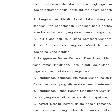
memprioritaskan bahan-bahan ramah lingkungan, m
adalah beberapa solusi berkelanjutan dalam penge
Pengurangan Plastik Sekali Pakai:
Mengurang
keberlanjutan pengemasan. Produsen harus berinova
atau bahan kemasan yang dapat terurai dengan cep
Daur Ulang dan Daur Ulang Kemasan:
Mendoron
limbah. Program daur ulang yang efektif dan pen
adalah hal yang penting.
Penggunaan Bahan Kemasan Daur Ulang:
Meman
yang ramah lingkungan. Botol plastik daur ulang
digunakan kembali dalam pengemasan.
Penggunaan Kemasan Minimalis:
Menggunakan kem
Desain kemasan yang efisien dapat membantu men
Penggunaan Bahan Ramah Lingkungan:
Memilih 
kertas yang dapat diurai secara alami, dapat memb
Inovasi Desain:
Inovasi dalam desain kemasan, 
membantu mengurangi limbah dan mempromosikan 