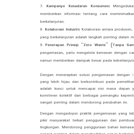
Kampanye Kesadaran Konsumen:
Mengedukas
memberikan informasi tentang cara meminimalk
berkelanjutan.
Kolaborasi Industri:
Kolaborasi antara produsen
yang berkelanjutan adalah langkah penting dalam me
Penerapan Prinsip “Zero Waste” (Tanpa Sam
pengemasan, yaitu mengelola kemasan dengan cara
namun memberikan dampak besar pada keberlanjut
Dengan menerapkan solusi pengemasan dengan
yang lebih hijau dan berkontribusi pada pemelih
adalah kunci untuk mencapai visi masa depan y
komitmen kolektif dari berbagai pemangku kepent
sangat penting dalam mendorong perubahan ini.
Dengan mengadopsi praktik pengemasan yang lebi
pikir masyarakat terkait penggunaan dan pembu
lingkungan. Mendorong penggunaan bahan kemasan 