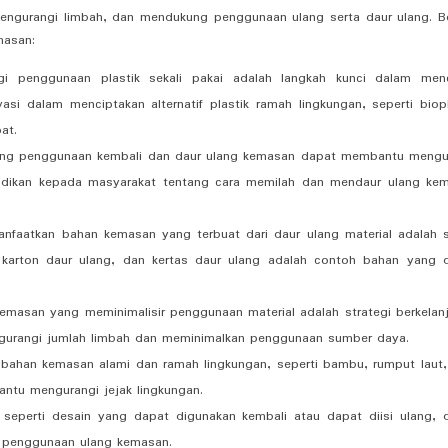
engurangi limbah, dan mendukung penggunaan ulang serta daur ulang. Be
masan:
i penggunaan plastik sekali pakai adalah langkah kunci dalam men
si dalam menciptakan alternatif plastik ramah lingkungan, seperti biopl
at.
g penggunaan kembali dan daur ulang kemasan dapat membantu mengu
didikan kepada masyarakat tentang cara memilah dan mendaur ulang ke
faatkan bahan kemasan yang terbuat dari daur ulang material adalah s
, karton daur ulang, dan kertas daur ulang adalah contoh bahan yang 
asan yang meminimalisir penggunaan material adalah strategi berkelanj
gurangi jumlah limbah dan meminimalkan penggunaan sumber daya.
bahan kemasan alami dan ramah lingkungan, seperti bambu, rumput laut,
antu mengurangi jejak lingkungan.
seperti desain yang dapat digunakan kembali atau dapat diisi ulang, 
penggunaan ulang kemasan.