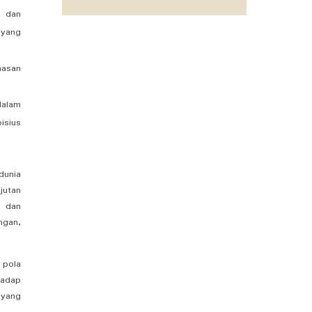
n dan
 yang
masan
dalam
isius
dunia
jutan
n dan
ngan,
 pola
hadap
 yang